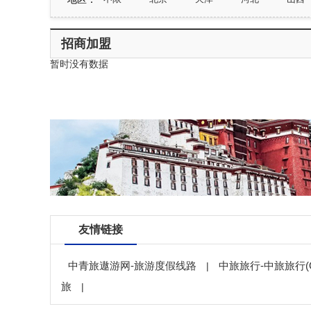
山东
河南
湖北
湖南
广东
宁夏
新疆
台湾
香港
澳门
招商加盟
暂时没有数据
友情链接
中青旅遨游网-旅游度假线路
中旅旅行-中旅旅行(O
|
旅
|