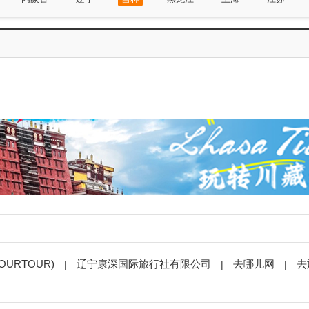
广西
海南
重庆市
四川
贵州
云南
URTOUR)
辽宁康深国际旅行社有限公司
去哪儿网
去
|
|
|