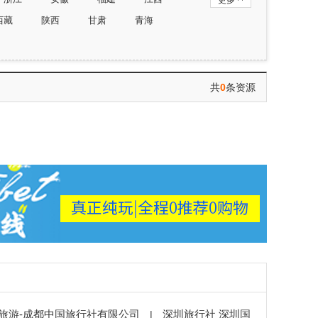
更多
西藏
陕西
甘肃
青海
共
0
条资源
旅游-成都中国旅行社有限公司
深圳旅行社 深圳国
|