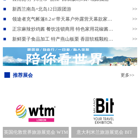
新西兰南岛+北岛12日跟团游
>>
领途者充气帐篷8.2㎡带天幕户外露营天幕款家庭旅游旅行野营装备
>>
正宗麻辣炒鸡酱 餐饮连锁商用 特色家用花椒酱复合酱料
>>
新鲜栗子食品加工 特产燕山板栗 香甜软糯颗粒饱满 物美价廉货源充足
>>
推荐展会
更多>>
英国伦敦世界旅游展览会 WTM
意大利米兰旅游展览会 BIT