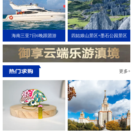
海南三亚7日6晚跟团游
四姑娘山景区+墨石公园景区
+新都桥3日2晚跟团游
更多+