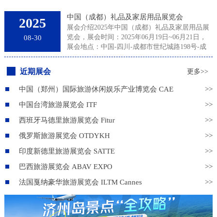
中国（成都）礼品及家居用品展览会
2025
展会介绍2025年中国（成都）礼品及家居用品展
览会，展会时间：2025年06月19日~06月21日，
08-30
展会地点：中国-四川-成都市世纪城路198号-成
都世纪城新国际会展中心，主办方：励展华博展
览（深圳）有限公司、成都励展华博展览有限公
近期展会
更多>>
司，举办周期：一年一届，展会面积：20000平
米，参展观众：42000人，参展商数量及参展品牌
中国（郑州）国际旅游休闲娱乐产业博览会 CAE
>>
达到800家。成都礼品家居展专注于服务成都及周
中国台湾旅游展览会 ITF
>>
边市场，展会每年吸引众多专业买家前来采购各
种商务礼品、促销礼品、旅游休闲用品、年节福
西班牙马德里旅游展览会 Fitur
>>
利礼品等，买家包括礼品公司、代理商、分销
商、批发商、百货商超以及企业用户。来自各行
俄罗斯旅游展览会 OTDYKH
>>
业的参展商以其品种繁多的优质产品、新颖独特
印度新德里旅游展览会 SATTE
>>
的创意设计及富有竞争力的价格为买家提供多样
的选择。以成都为中心的西部礼品家居市场潜力
巴西旅游展览会 ABAV EXPO
>>
巨大，主办方励展华博运用卓越的国际资源和多
法国戛纳豪华旅游展览会 ILTM Cannes
>>
年运作国际礼品展的专业经验，立足成都，为业
界提供杰出的展示交易平台！第16届成都礼品及
家居用品展再次扩容激情相约美丽蓉城！2025年
我们将关注市场热点，带您开拓西部市场。展品