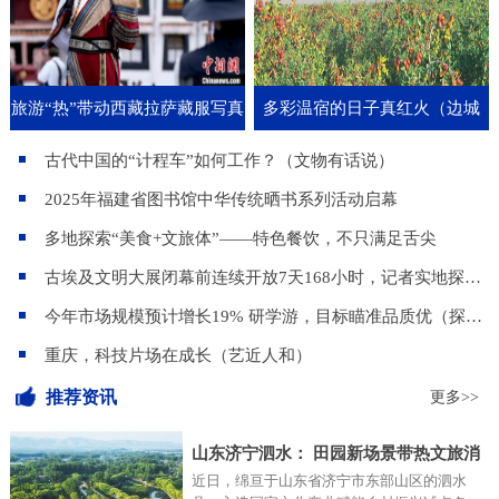
旅游“热”带动西藏拉萨藏服写真
多彩温宿的日子真红火（边城
记）
古代中国的“计程车”如何工作？（文物有话说）
2025年福建省图书馆中华传统晒书系列活动启幕
多地探索“美食+文旅体”——特色餐饮，不只满足舌尖
古埃及文明大展闭幕前连续开放7天168小时，记者实地探访—— 上海博物馆的“超级不眠夜”
今年市场规模预计增长19% 研学游，目标瞄准品质优（探访）
重庆，科技片场在成长（艺近人和）
推荐资讯
更多>>
山东济宁泗水： 田园新场景带热文旅消
近日，绵亘于山东省济宁市东部山区的泗水
费