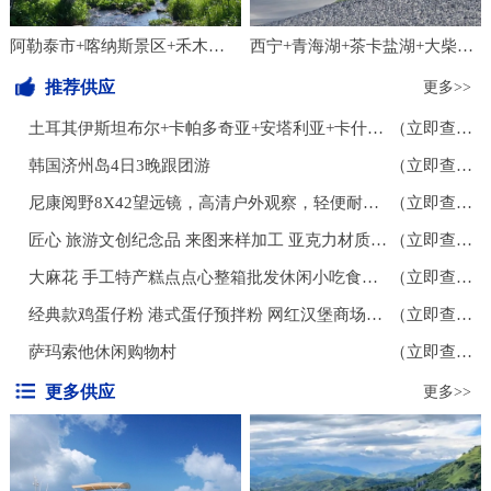
金丝猴。展厅东区的非遗展区热闹非凡。一位
德国游客对着遂宁涪江奇石贴画啧啧称奇，不
阿勒泰市+喀纳斯景区+禾木风景区3日2晚私家团
西宁+青海湖+茶卡盐湖+大柴旦翡翠湖旅游景区8日7晚拼小团
禁举手模仿奇石拼贴出的运动员姿态。来自浙
江嘉兴的参观者，则对文气十足的竹编、折
推荐供应
更多>>
扇、笻竹杖流连忘返。设有互动装置的运动剧
土耳其伊斯坦布尔+卡帕多奇亚+安塔利亚+卡什小镇+费特希耶+地中海7日6晚跟团游
（立即查看）
场，则是年轻人们最
韩国济州岛4日3晚跟团游
（立即查看）
尼康阅野8X42望远镜，高清户外观察，轻便耐用，专业狩猎旅行必备
（立即查看）
匠心 旅游文创纪念品 来图来样加工 亚克力材质冰箱贴 个性创意磁力贴
（立即查看）
大麻花 手工特产糕点点心整箱批发休闲小吃食品多味
（立即查看）
经典款鸡蛋仔粉 港式蛋仔预拌粉 网红汉堡商场步行街地摊摆摊小吃
（立即查看）
萨玛索他休闲购物村
（立即查看）
更多供应
更多>>