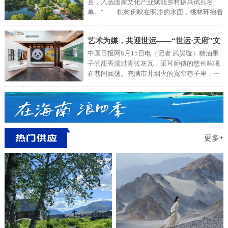
县，入选国家文化产业赋能乡村振兴试点名
单。“……桃树倒映在明净的水面，桃林环抱着
秀丽的村庄……”一大早，泗水县文旅产业园里
歌声荡漾。自清代后期，这里就生长着漫山遍
艺术为媒，共迎世运——“世运·天府”文
野的桃林。20年前，诞生于泗水的“桃花节”闻
名鲁西南。如今，每到节假日，络绎不绝的游
中国日报网8月15日电（记者 武昊璇）糖油果
化艺术展，以巴蜀美学，为世运喝彩
客来到泗水，穿梭于桃林间，摄影、写生、品
子的甜香漫过青砖灰瓦，采耳师傅的悠长吆喝
农家宴。当地人看好这一发展契机，在桃林建
在巷间回荡。充满市井烟火的宽窄巷子里，一
起耕作试验田，吸引城里人体验“桃花源里可耕
场艺术盛宴正与沸腾的世运心跳同频——自7
田”的乐趣……好山好水孕育硕果累累。在卞家
月24日在成都宽窄巷子启幕以来，“世运·天
庄村樱桃园现代化大棚内，村党支部书记孔庆
府”文化艺术展持续升温。开展以来，已吸引超
亮被一群充满求知欲的年轻人围绕，讲授樱桃
过10万名全球游客观展打卡。2025年第12届世
种植方法。“原来一颗樱桃背后，藏着这么多科
界运动会激战正酣，随着来自世界各地的运动
技与生态融合的智慧。”参加研学游的大学生边
员与工作人员来到成都参与盛会，这场既展示
更多+
记录边惊叹。在泗水，游客从愿意来观光，发
世运精神又彰显巴蜀魅力的文化艺术展，已然
展为住下来深度体验。泗水的魅力更多源自文
成为全球游客触摸天府文化的“第一站”。展览
化的吸引。2000多年前，孔子东游，驻足泗水
盛况：市民热捧见证文化向心力进入展厅，即
河边，心生感叹：“逝者如斯，不舍昼夜。”千
可开启一段体育与巴蜀美学的时空对话。历史
百年来，儒风雅韵濡染城乡，生生不息。泗水
纵深展区里，父子并肩凝视世运火炬的剪影，
村村建起“儒学讲堂”，很多游客远道而来聆听
倒映在“成都世运时间轴”的文字墙上，仿佛穿
孝道故事，聊聊农村新鲜事儿，近距离感受儒
越时光隧道，走过世运会44年的编年史。双宝
家文化魅力。在“夹山小筑”民宿，上海游客王
共生墙前，外地游客拉着志愿者询问攻略，如
静一家清晨齐诵《论
何可以亲眼看到“世运双宝”的原型大熊猫与川