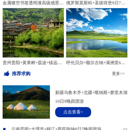
金属镂空书签透明漆高级感景区纪念品学习文具中国风文创设计定制
俄罗斯莫斯科+圣彼得堡9日7晚跟团游
贵州贵阳+黄果树+荔波+镇远+西江千户苗寨+梵净山7日6晚跟团游
呼伦贝尔+额尔古纳+满洲里6日5晚跟团游
推荐求购
更多>>
新疆乌鲁木齐+北疆+喀纳斯+赛里木湖
10日9晚跟团游
点击查看>
云南昆明+大理市+丽江+西双版纳8日7晚跟团游
>>