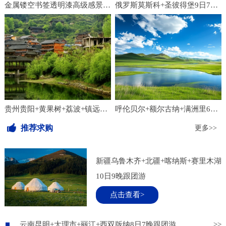
金属镂空书签透明漆高级感景区纪念品学习文具中国风文创设计定制
俄罗斯莫斯科+圣彼得堡9日7晚跟团游
贵州贵阳+黄果树+荔波+镇远+西江千户苗寨+梵净山7日6晚跟团游
呼伦贝尔+额尔古纳+满洲里6日5晚跟团游
推荐求购
更多>>
新疆乌鲁木齐+北疆+喀纳斯+赛里木湖
10日9晚跟团游
点击查看>
云南昆明+大理市+丽江+西双版纳8日7晚跟团游
>>