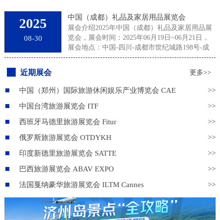
中国（成都）礼品及家居用品展览会
2025
展会介绍2025年中国（成都）礼品及家居用品展
览会，展会时间：2025年06月19日~06月21日，
08-30
展会地点：中国-四川-成都市世纪城路198号-成
都世纪城新国际会展中心，主办方：励展华博展
览（深圳）有限公司、成都励展华博展览有限公
近期展会
更多>>
司，举办周期：一年一届，展会面积：20000平
米，参展观众：42000人，参展商数量及参展品牌
中国（郑州）国际旅游休闲娱乐产业博览会 CAE
>>
达到800家。成都礼品家居展专注于服务成都及周
中国台湾旅游展览会 ITF
>>
边市场，展会每年吸引众多专业买家前来采购各
种商务礼品、促销礼品、旅游休闲用品、年节福
西班牙马德里旅游展览会 Fitur
>>
利礼品等，买家包括礼品公司、代理商、分销
商、批发商、百货商超以及企业用户。来自各行
俄罗斯旅游展览会 OTDYKH
>>
业的参展商以其品种繁多的优质产品、新颖独特
印度新德里旅游展览会 SATTE
>>
的创意设计及富有竞争力的价格为买家提供多样
的选择。以成都为中心的西部礼品家居市场潜力
巴西旅游展览会 ABAV EXPO
>>
巨大，主办方励展华博运用卓越的国际资源和多
法国戛纳豪华旅游展览会 ILTM Cannes
>>
年运作国际礼品展的专业经验，立足成都，为业
界提供杰出的展示交易平台！第16届成都礼品及
家居用品展再次扩容激情相约美丽蓉城！2025年
我们将关注市场热点，带您开拓西部市场。展品