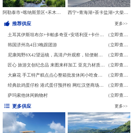
金丝猴。展厅东区的非遗展区热闹非凡。一位
德国游客对着遂宁涪江奇石贴画啧啧称奇，不
阿勒泰市+喀纳斯景区+禾木风景区3日2晚私家团
西宁+青海湖+茶卡盐湖+大柴旦翡翠湖旅游景区8日7晚拼小团
禁举手模仿奇石拼贴出的运动员姿态。来自浙
江嘉兴的参观者，则对文气十足的竹编、折
推荐供应
更多>>
扇、笻竹杖流连忘返。设有互动装置的运动剧
土耳其伊斯坦布尔+卡帕多奇亚+安塔利亚+卡什小镇+费特希耶+地中海7日6晚跟团游
（立即查看）
场，则是年轻人们最
韩国济州岛4日3晚跟团游
（立即查看）
尼康阅野8X42望远镜，高清户外观察，轻便耐用，专业狩猎旅行必备
（立即查看）
匠心 旅游文创纪念品 来图来样加工 亚克力材质冰箱贴 个性创意磁力贴
（立即查看）
大麻花 手工特产糕点点心整箱批发休闲小吃食品多味
（立即查看）
经典款鸡蛋仔粉 港式蛋仔预拌粉 网红汉堡商场步行街地摊摆摊小吃
（立即查看）
萨玛索他休闲购物村
（立即查看）
更多供应
更多>>