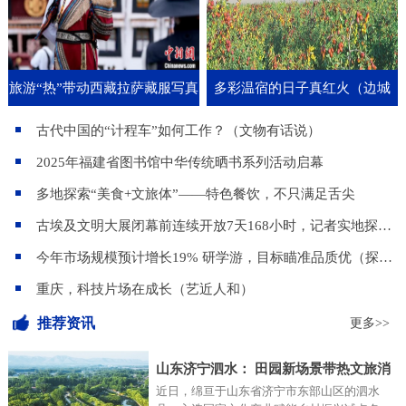
旅游“热”带动西藏拉萨藏服写真
多彩温宿的日子真红火（边城
记）
古代中国的“计程车”如何工作？（文物有话说）
2025年福建省图书馆中华传统晒书系列活动启幕
多地探索“美食+文旅体”——特色餐饮，不只满足舌尖
古埃及文明大展闭幕前连续开放7天168小时，记者实地探访—— 上海博物馆的“超级不眠夜”
今年市场规模预计增长19% 研学游，目标瞄准品质优（探访）
重庆，科技片场在成长（艺近人和）
推荐资讯
更多>>
山东济宁泗水： 田园新场景带热文旅消
近日，绵亘于山东省济宁市东部山区的泗水
费