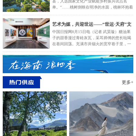
县，入选国家文化产业赋能乡村振兴试点名
单。“……桃树倒映在明净的水面，桃林环抱着
秀丽的村庄……”一大早，泗水县文旅产业园里
歌声荡漾。自清代后期，这里就生长着漫山遍
艺术为媒，共迎世运——“世运·天府”文
野的桃林。20年前，诞生于泗水的“桃花节”闻
名鲁西南。如今，每到节假日，络绎不绝的游
中国日报网8月15日电（记者 武昊璇）糖油果
化艺术展，以巴蜀美学，为世运喝彩
客来到泗水，穿梭于桃林间，摄影、写生、品
子的甜香漫过青砖灰瓦，采耳师傅的悠长吆喝
农家宴。当地人看好这一发展契机，在桃林建
在巷间回荡。充满市井烟火的宽窄巷子里，一
起耕作试验田，吸引城里人体验“桃花源里可耕
场艺术盛宴正与沸腾的世运心跳同频——自7
田”的乐趣……好山好水孕育硕果累累。在卞家
月24日在成都宽窄巷子启幕以来，“世运·天
庄村樱桃园现代化大棚内，村党支部书记孔庆
府”文化艺术展持续升温。开展以来，已吸引超
亮被一群充满求知欲的年轻人围绕，讲授樱桃
过10万名全球游客观展打卡。2025年第12届世
种植方法。“原来一颗樱桃背后，藏着这么多科
界运动会激战正酣，随着来自世界各地的运动
技与生态融合的智慧。”参加研学游的大学生边
员与工作人员来到成都参与盛会，这场既展示
更多+
记录边惊叹。在泗水，游客从愿意来观光，发
世运精神又彰显巴蜀魅力的文化艺术展，已然
展为住下来深度体验。泗水的魅力更多源自文
成为全球游客触摸天府文化的“第一站”。展览
化的吸引。2000多年前，孔子东游，驻足泗水
盛况：市民热捧见证文化向心力进入展厅，即
河边，心生感叹：“逝者如斯，不舍昼夜。”千
可开启一段体育与巴蜀美学的时空对话。历史
百年来，儒风雅韵濡染城乡，生生不息。泗水
纵深展区里，父子并肩凝视世运火炬的剪影，
村村建起“儒学讲堂”，很多游客远道而来聆听
倒映在“成都世运时间轴”的文字墙上，仿佛穿
孝道故事，聊聊农村新鲜事儿，近距离感受儒
越时光隧道，走过世运会44年的编年史。双宝
家文化魅力。在“夹山小筑”民宿，上海游客王
共生墙前，外地游客拉着志愿者询问攻略，如
静一家清晨齐诵《论
何可以亲眼看到“世运双宝”的原型大熊猫与川