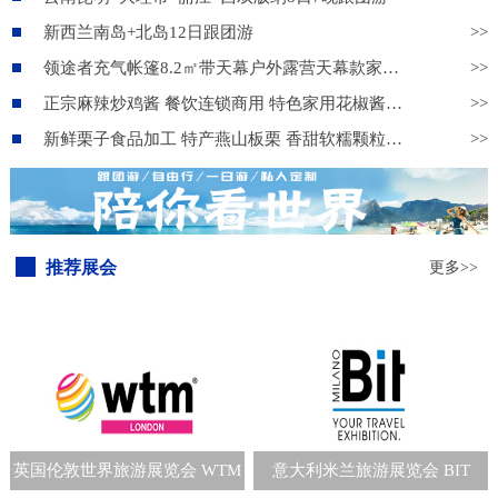
新西兰南岛+北岛12日跟团游
>>
领途者充气帐篷8.2㎡带天幕户外露营天幕款家庭旅游旅行野营装备
>>
正宗麻辣炒鸡酱 餐饮连锁商用 特色家用花椒酱复合酱料
>>
新鲜栗子食品加工 特产燕山板栗 香甜软糯颗粒饱满 物美价廉货源充足
>>
推荐展会
更多>>
英国伦敦世界旅游展览会 WTM
意大利米兰旅游展览会 BIT