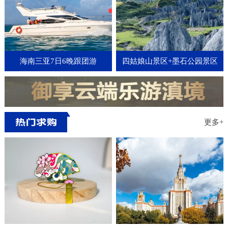
海南三亚7日6晚跟团游
四姑娘山景区+墨石公园景区
+新都桥3日2晚跟团游
更多+