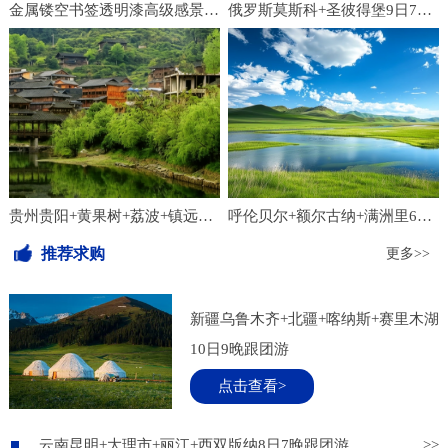
金属镂空书签透明漆高级感景区纪念品学习文具中国风文创设计定制
俄罗斯莫斯科+圣彼得堡9日7晚跟团游
贵州贵阳+黄果树+荔波+镇远+西江千户苗寨+梵净山7日6晚跟团游
呼伦贝尔+额尔古纳+满洲里6日5晚跟团游
推荐求购
更多>>
新疆乌鲁木齐+北疆+喀纳斯+赛里木湖
10日9晚跟团游
点击查看>
云南昆明+大理市+丽江+西双版纳8日7晚跟团游
>>