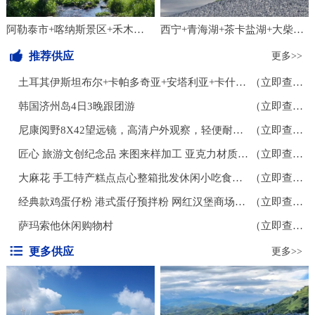
金丝猴。展厅东区的非遗展区热闹非凡。一位
德国游客对着遂宁涪江奇石贴画啧啧称奇，不
阿勒泰市+喀纳斯景区+禾木风景区3日2晚私家团
西宁+青海湖+茶卡盐湖+大柴旦翡翠湖旅游景区8日7晚拼小团
禁举手模仿奇石拼贴出的运动员姿态。来自浙
江嘉兴的参观者，则对文气十足的竹编、折
推荐供应
更多>>
扇、笻竹杖流连忘返。设有互动装置的运动剧
土耳其伊斯坦布尔+卡帕多奇亚+安塔利亚+卡什小镇+费特希耶+地中海7日6晚跟团游
（立即查看）
场，则是年轻人们最
韩国济州岛4日3晚跟团游
（立即查看）
尼康阅野8X42望远镜，高清户外观察，轻便耐用，专业狩猎旅行必备
（立即查看）
匠心 旅游文创纪念品 来图来样加工 亚克力材质冰箱贴 个性创意磁力贴
（立即查看）
大麻花 手工特产糕点点心整箱批发休闲小吃食品多味
（立即查看）
经典款鸡蛋仔粉 港式蛋仔预拌粉 网红汉堡商场步行街地摊摆摊小吃
（立即查看）
萨玛索他休闲购物村
（立即查看）
更多供应
更多>>