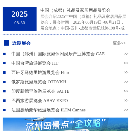
中国（成都）礼品及家居用品展览会
2025
展会介绍2025年中国（成都）礼品及家居用品展
览会，展会时间：2025年06月19日~06月21日，
08-30
展会地点：中国-四川-成都市世纪城路198号-成
都世纪城新国际会展中心，主办方：励展华博展
览（深圳）有限公司、成都励展华博展览有限公
近期展会
更多>>
司，举办周期：一年一届，展会面积：20000平
米，参展观众：42000人，参展商数量及参展品牌
中国（郑州）国际旅游休闲娱乐产业博览会 CAE
>>
达到800家。成都礼品家居展专注于服务成都及周
中国台湾旅游展览会 ITF
>>
边市场，展会每年吸引众多专业买家前来采购各
种商务礼品、促销礼品、旅游休闲用品、年节福
西班牙马德里旅游展览会 Fitur
>>
利礼品等，买家包括礼品公司、代理商、分销
商、批发商、百货商超以及企业用户。来自各行
俄罗斯旅游展览会 OTDYKH
>>
业的参展商以其品种繁多的优质产品、新颖独特
印度新德里旅游展览会 SATTE
>>
的创意设计及富有竞争力的价格为买家提供多样
的选择。以成都为中心的西部礼品家居市场潜力
巴西旅游展览会 ABAV EXPO
>>
巨大，主办方励展华博运用卓越的国际资源和多
法国戛纳豪华旅游展览会 ILTM Cannes
>>
年运作国际礼品展的专业经验，立足成都，为业
界提供杰出的展示交易平台！第16届成都礼品及
家居用品展再次扩容激情相约美丽蓉城！2025年
我们将关注市场热点，带您开拓西部市场。展品