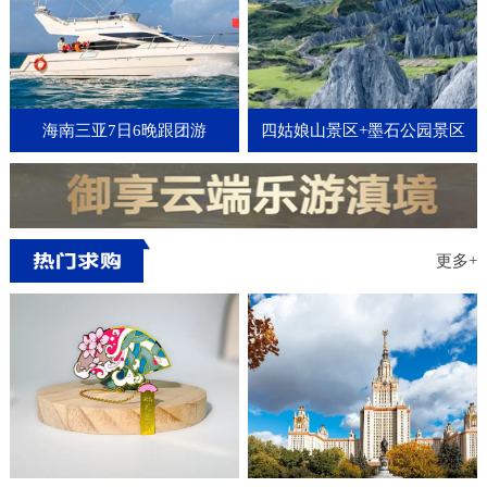
海南三亚7日6晚跟团游
四姑娘山景区+墨石公园景区
+新都桥3日2晚跟团游
更多+