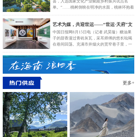
县，入选国家文化产业赋能乡村振兴试点名
单。“……桃树倒映在明净的水面，桃林环抱着
秀丽的村庄……”一大早，泗水县文旅产业园里
歌声荡漾。自清代后期，这里就生长着漫山遍
艺术为媒，共迎世运——“世运·天府”文
野的桃林。20年前，诞生于泗水的“桃花节”闻
名鲁西南。如今，每到节假日，络绎不绝的游
中国日报网8月15日电（记者 武昊璇）糖油果
化艺术展，以巴蜀美学，为世运喝彩
客来到泗水，穿梭于桃林间，摄影、写生、品
子的甜香漫过青砖灰瓦，采耳师傅的悠长吆喝
农家宴。当地人看好这一发展契机，在桃林建
在巷间回荡。充满市井烟火的宽窄巷子里，一
起耕作试验田，吸引城里人体验“桃花源里可耕
场艺术盛宴正与沸腾的世运心跳同频——自7
田”的乐趣……好山好水孕育硕果累累。在卞家
月24日在成都宽窄巷子启幕以来，“世运·天
庄村樱桃园现代化大棚内，村党支部书记孔庆
府”文化艺术展持续升温。开展以来，已吸引超
亮被一群充满求知欲的年轻人围绕，讲授樱桃
过10万名全球游客观展打卡。2025年第12届世
种植方法。“原来一颗樱桃背后，藏着这么多科
界运动会激战正酣，随着来自世界各地的运动
技与生态融合的智慧。”参加研学游的大学生边
员与工作人员来到成都参与盛会，这场既展示
更多+
记录边惊叹。在泗水，游客从愿意来观光，发
世运精神又彰显巴蜀魅力的文化艺术展，已然
展为住下来深度体验。泗水的魅力更多源自文
成为全球游客触摸天府文化的“第一站”。展览
化的吸引。2000多年前，孔子东游，驻足泗水
盛况：市民热捧见证文化向心力进入展厅，即
河边，心生感叹：“逝者如斯，不舍昼夜。”千
可开启一段体育与巴蜀美学的时空对话。历史
百年来，儒风雅韵濡染城乡，生生不息。泗水
纵深展区里，父子并肩凝视世运火炬的剪影，
村村建起“儒学讲堂”，很多游客远道而来聆听
倒映在“成都世运时间轴”的文字墙上，仿佛穿
孝道故事，聊聊农村新鲜事儿，近距离感受儒
越时光隧道，走过世运会44年的编年史。双宝
家文化魅力。在“夹山小筑”民宿，上海游客王
共生墙前，外地游客拉着志愿者询问攻略，如
静一家清晨齐诵《论
何可以亲眼看到“世运双宝”的原型大熊猫与川