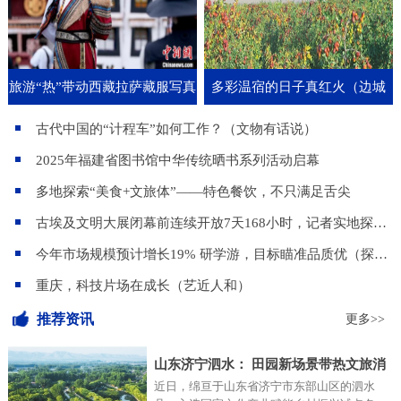
旅游“热”带动西藏拉萨藏服写真
多彩温宿的日子真红火（边城
记）
古代中国的“计程车”如何工作？（文物有话说）
2025年福建省图书馆中华传统晒书系列活动启幕
多地探索“美食+文旅体”——特色餐饮，不只满足舌尖
古埃及文明大展闭幕前连续开放7天168小时，记者实地探访—— 上海博物馆的“超级不眠夜”
今年市场规模预计增长19% 研学游，目标瞄准品质优（探访）
重庆，科技片场在成长（艺近人和）
推荐资讯
更多>>
山东济宁泗水： 田园新场景带热文旅消
近日，绵亘于山东省济宁市东部山区的泗水
费