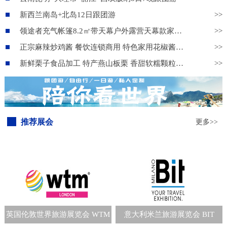
新西兰南岛+北岛12日跟团游
>>
领途者充气帐篷8.2㎡带天幕户外露营天幕款家庭旅游旅行野营装备
>>
正宗麻辣炒鸡酱 餐饮连锁商用 特色家用花椒酱复合酱料
>>
新鲜栗子食品加工 特产燕山板栗 香甜软糯颗粒饱满 物美价廉货源充足
>>
推荐展会
更多>>
英国伦敦世界旅游展览会 WTM
意大利米兰旅游展览会 BIT